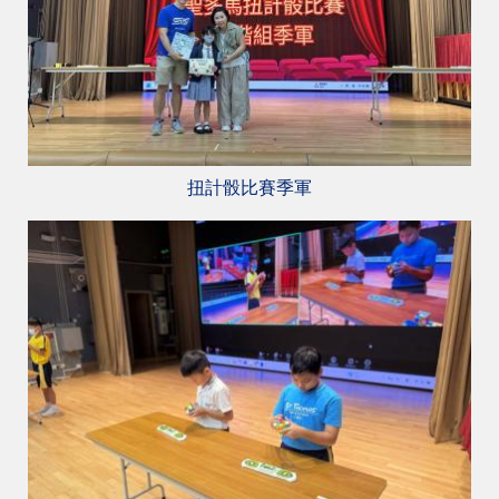
扭計骰比賽季軍