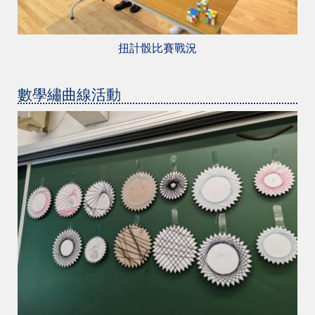
扭計骰比賽戰況
數學繡曲線活動