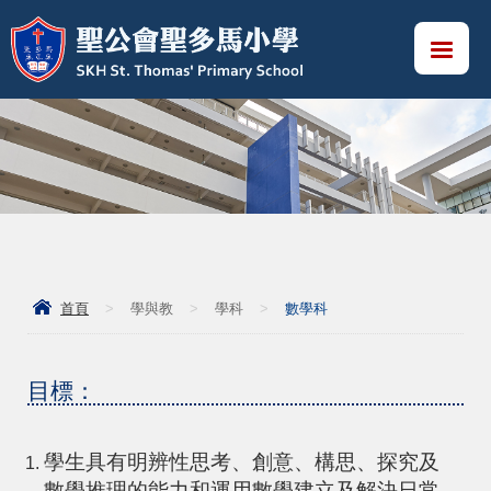
首頁
>
學與教
>
學科
>
數學科
目標：
學生具有明辨性思考、創意、構思、探究及
數學推理的能力和運用數學建立及解決日常