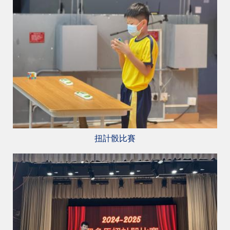
扭計骰比賽