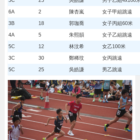
5C
25
吳皓謙
男子乙組4x100
6A
2
陳杏嵐
女子甲組跳遠
3B
18
郭珈喬
女子丙組60米
4A
5
朱熙韻
女子乙組跳遠
5C
12
林汶希
女乙100米
3C
30
鄭稀玟
女丙跳遠
5C
25
吳皓謙
男乙跳遠