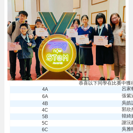
恭喜以下同學在比賽中獲
呂家
4A
張紫
6A
吳皓
4B
郭欣
4C
韓綺
5B
謝沅
5C
吳雅
6C